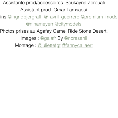
Assistante prod/accessoires  Soukayna Zerouali
Assistant prod  Omar Lamsaoui
ins 
@ingridbjergraft
@_avril_guerrero
@premium_mode
@ninameyerr
@citymodels
Photos prises au Agafay Camel Ride Stone Desert.
Images : 
@galafr
 By 
@norasahli
Montage : 
@juliettefgt
@fannycallaert