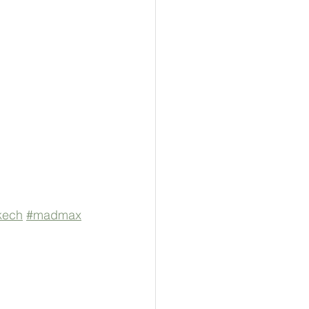
kech
#madmax