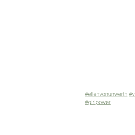
 —
#ellenvonunwerth
#v
#girlpower