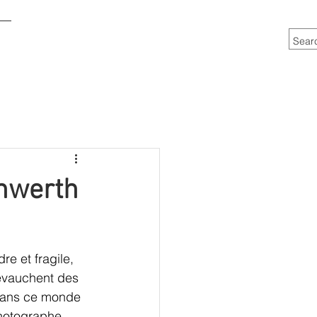
t
nwerth
e et fragile, 
evauchent des 
Dans ce monde 
hotographe 