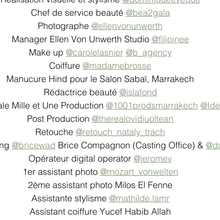
Chef de service beauté 
@bea2gala
Photographe 
@ellenvonunwerth
Manager Ellen Von Unwerth Studio 
@filipinee
Make up 
@carolelasnier
@b_agency
Coiffure 
@madamebrosse
Manucure Hind pour le Salon Sabaï, Marrakech
Rédactrice beauté 
@islafond
le Mille et Une Production 
@1001prodsmarrakech
@Ide
Post Production 
@therealovidiuoltean
Retouche 
@retouch_nataly_trach
ng 
@bricewad
 Brice Compagnon (Casting Office) & 
@da
Opérateur digital operator 
@jeromev
1er assistant photo 
@mozart_vonwelten
2ème assistant photo Milos El Fenne
Assistante stylisme 
@mathilde.lamr
Assistant coiffure Yucef Habib Allah