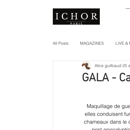
All Posts
MAGAZINES
LIVE 
Alice guilbaud
25 
GALA - C
Maquillage de guer
elles conduisent f
chameaux dans le d
post apocalypti