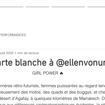
BOUTIQUE
A propos
Carte cadeau
Contac
& PERFORMANCES
août 2025
1 min de lecture
arte blanche à @ellenvonu
GIRL POWER 🔥
rières rétro-futuriste, femmes puissantes au regard tendr
urieusement des motos, des quads et des buggys, et ch
ésert d’Agafay, à quelques kilomètres de Marrakech. 
que aux références cinématographiques évidentes, la p