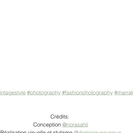
intagestyle
#photography
#fashionphotography
#marra
Crédits: 
Conception 
@norasahli
Réalisation visuelle et stylisme 
@dominiqueeveque