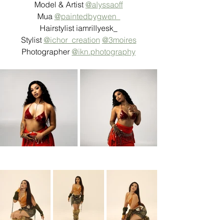
Model & Artist 
@alyssaoff
Mua 
@paintedbygwen_
Hairstylist iamrillyesk_
Stylist 
@ichor_creation
@3moires
Photographer 
@
ikn.photography