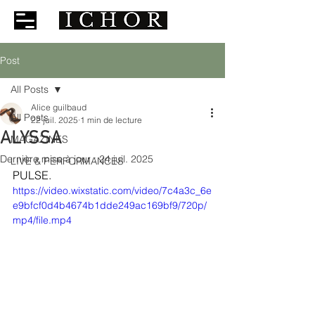
Post
All Posts
Alice guilbaud
All Posts
22 juil. 2025
1 min de lecture
ALYSSA
MAGAZINES
Dernière mise à jour :
24 juil. 2025
LIVE & PERFORMANCES
PULSE.
https://video.wixstatic.com/video/7c4a3c_6e
e9bfcf0d4b4674b1dde249ac169bf9/720p/
mp4/file.mp4