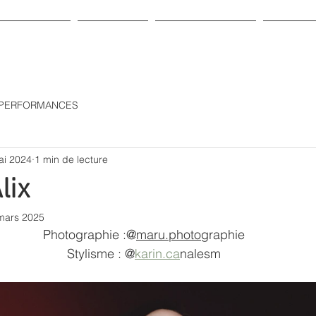
BOUTIQUE
A propos
Carte cadeau
Contac
& PERFORMANCES
ai 2024
1 min de lecture
lix
mars 2025
Photographie :@
maru.photo
graphie
Stylisme : @
karin.ca
nalesm