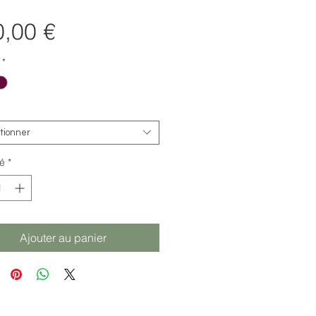
Prix
,00 €
*
tionner
é
*
Ajouter au panier