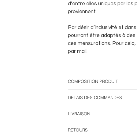
d’entre elles uniques par les 
proviennent.
Par désir d’inclusivité et dan
pourront être adaptés à des
ces mensurations. Pour cela
par mail.
COMPOSITION PRODUIT
Cuir tannage végétal
DELAIS DES COMMANDES
Rivets en acier chirurgical
Boutons de col en laiton nickelé
Cette création sera produite spéc
Anneau en acier chirurgical
LIVRAISON
d’être de 5 à 7 jours ouvrables.
FRANCE : Livraison standard offer
RETOURS