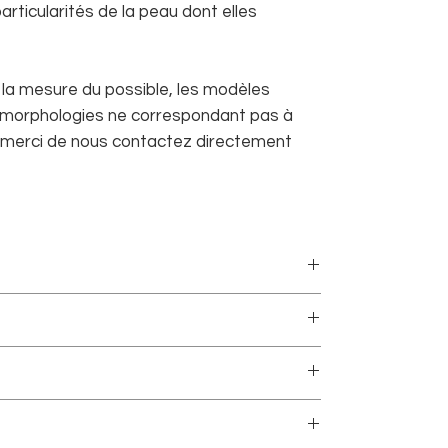
particularités de la peau dont elles
s la mesure du possible, les modèles
 morphologies ne correspondant pas à
, merci de nous contactez directement
ialement sur commande, les délais peuvent donc
te sans minimum d’achat.